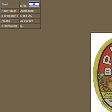
Staat
Israel
Hauptstadt
Jerusalem
Bevölkerung
5 458 000
Fläche
26 600 km
Braustätten
ja