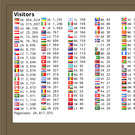
..
..