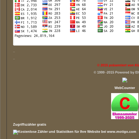
..
..
©
2015
präsentiert von K
© 1999 -2015 Powered by 
WebCounter
Zugriffszähler gratis