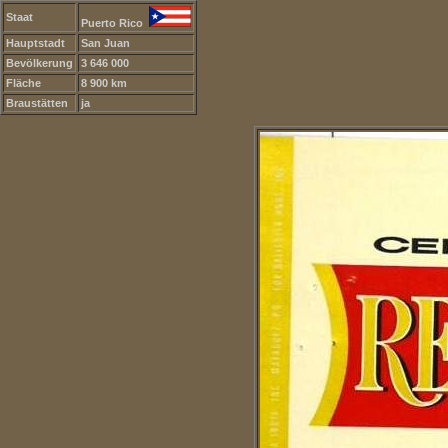
Staat
Puerto Rico
Hauptstadt
San Juan
Bevölkerung
3 646 000
Fläche
8 900 km
Braustätten
ja