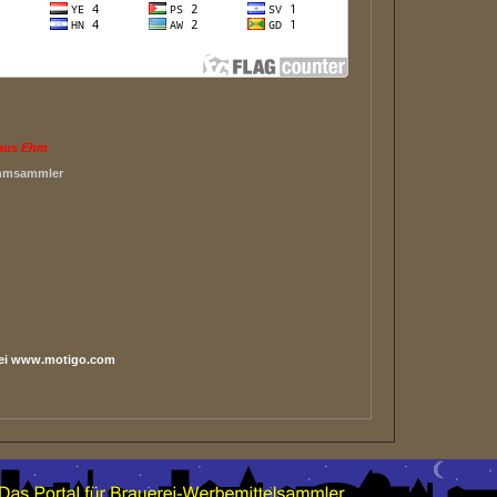
laus Ehm
Ehmsammler