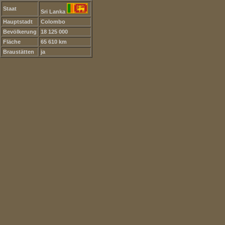
Staat
Sri Lanka
Hauptstadt
Colombo
Bevölkerung
18 125 000
Fläche
65 610 km
Braustätten
ja