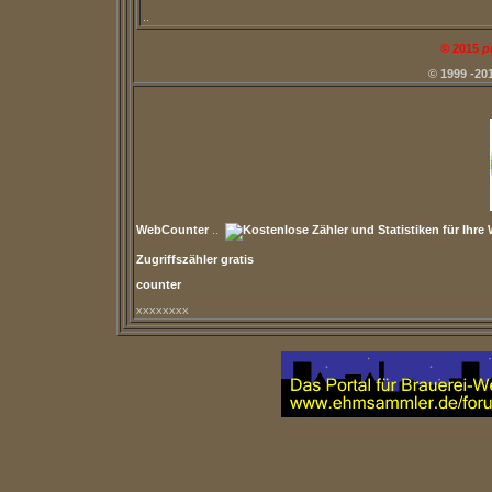
..
©
2015
p
© 1999 -20
WebCounter
..
Zugriffszähler gratis
counter
xxxxxxxx