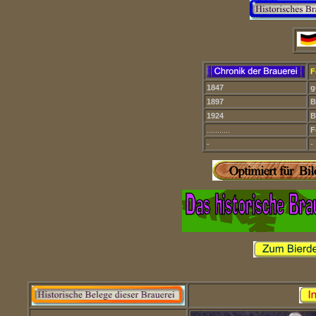
F
1847
g
1897
B
1924
B
...........
F
-
-