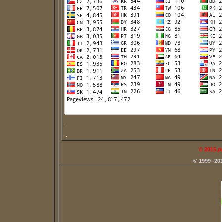
..
..
©
2015
p
© 1999 -20