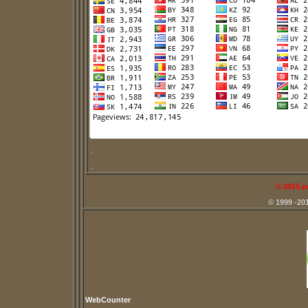
..
..
©
2015
p
© 1999 -20
WebCounter