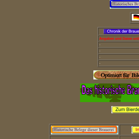
Angaben und Daten un
-
-
-
-